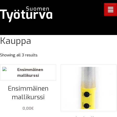
²
Kauppa
Showing all 3 results
Ensimmäinen
mallikurssi
0,00
€